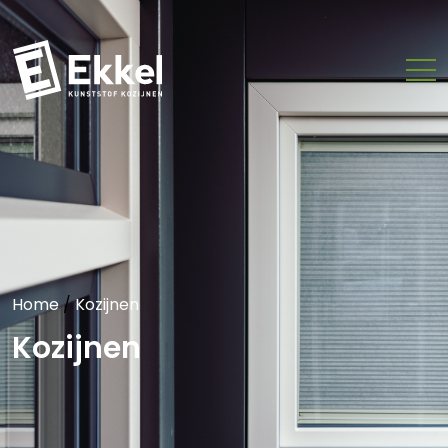
Home
/
Kozijnen
Kozijnen